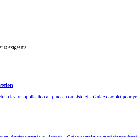
eurs exigeants.
retien
e la lasure, application au pinceau ou pistolet... Guide complet pour pr