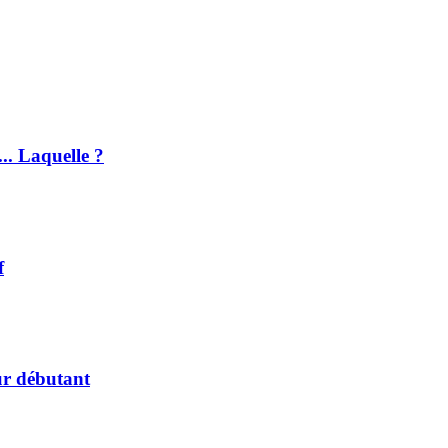
.. Laquelle ?
f
ur débutant