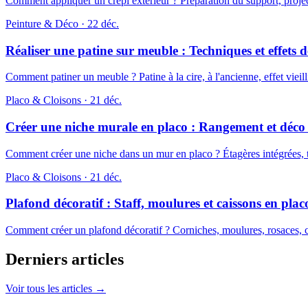
Comment appliquer un crépi extérieur ? Préparation du support, project
Peinture & Déco
·
22 déc.
Réaliser une patine sur meuble : Techniques et effets 
Comment patiner un meuble ? Patine à la cire, à l'ancienne, effet viei
Placo & Cloisons
·
21 déc.
Créer une niche murale en placo : Rangement et déco 
Comment créer une niche dans un mur en placo ? Étagères intégrées, tête
Placo & Cloisons
·
21 déc.
Plafond décoratif : Staff, moulures et caissons en plac
Comment créer un plafond décoratif ? Corniches, moulures, rosaces, ca
Derniers articles
Voir tous les articles →