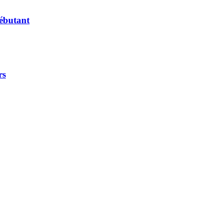
ébutant
rs