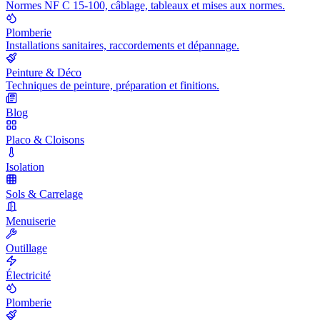
Normes NF C 15-100, câblage, tableaux et mises aux normes.
Plomberie
Installations sanitaires, raccordements et dépannage.
Peinture & Déco
Techniques de peinture, préparation et finitions.
Blog
Placo & Cloisons
Isolation
Sols & Carrelage
Menuiserie
Outillage
Électricité
Plomberie