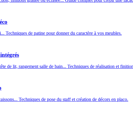
ion, finitions grattée ou écrasée... Guide complet pour crépir une faça
déco
lli... Techniques de patine pour donner du caractère à vos meubles.
intégrés
 de lit, rangement salle de bain... Techniques de réalisation et finition
o
issons... Techniques de pose du staff et création de décors en placo.