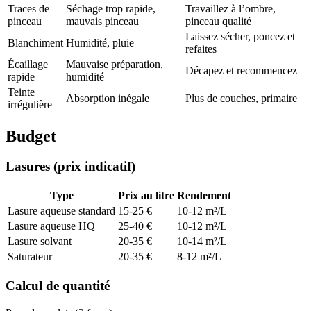
Traces de
Séchage trop rapide,
Travaillez à l’ombre,
pinceau
mauvais pinceau
pinceau qualité
Laissez sécher, poncez et
Blanchiment
Humidité, pluie
refaites
Écaillage
Mauvaise préparation,
Décapez et recommencez
rapide
humidité
Teinte
Absorption inégale
Plus de couches, primaire
irrégulière
Budget
Lasures (prix indicatif)
Type
Prix au litre
Rendement
Lasure aqueuse standard
15-25 €
10-12 m²/L
Lasure aqueuse HQ
25-40 €
10-12 m²/L
Lasure solvant
20-35 €
10-14 m²/L
Saturateur
20-35 €
8-12 m²/L
Calcul de quantité