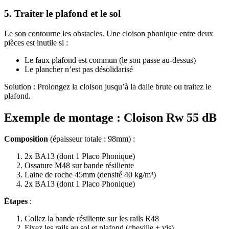
5. Traiter le plafond et le sol
Le son contourne les obstacles. Une cloison phonique entre deux
pièces est inutile si :
Le faux plafond est commun (le son passe au-dessus)
Le plancher n’est pas désolidarisé
Solution : Prolongez la cloison jusqu’à la dalle brute ou traitez le
plafond.
Exemple de montage : Cloison Rw 55 dB
Composition
(épaisseur totale : 98mm) :
2x BA13 (dont 1 Placo Phonique)
Ossature M48 sur bande résiliente
Laine de roche 45mm (densité 40 kg/m³)
2x BA13 (dont 1 Placo Phonique)
Étapes
:
Collez la bande résiliente sur les rails R48
Fixez les rails au sol et plafond (cheville + vis)