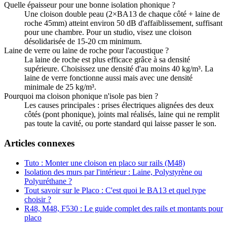
Quelle épaisseur pour une bonne isolation phonique ?
Une cloison double peau (2×BA13 de chaque côté + laine de
roche 45mm) atteint environ 50 dB d'affaiblissement, suffisant
pour une chambre. Pour un studio, visez une cloison
désolidarisée de 15-20 cm minimum.
Laine de verre ou laine de roche pour l'acoustique ?
La laine de roche est plus efficace grâce à sa densité
supérieure. Choisissez une densité d'au moins 40 kg/m³. La
laine de verre fonctionne aussi mais avec une densité
minimale de 25 kg/m³.
Pourquoi ma cloison phonique n'isole pas bien ?
Les causes principales : prises électriques alignées des deux
côtés (pont phonique), joints mal réalisés, laine qui ne remplit
pas toute la cavité, ou porte standard qui laisse passer le son.
Articles connexes
Tuto : Monter une cloison en placo sur rails (M48)
Isolation des murs par l'intérieur : Laine, Polystyrène ou
Polyuréthane ?
Tout savoir sur le Placo : C'est quoi le BA13 et quel type
choisir ?
R48, M48, F530 : Le guide complet des rails et montants pour
placo