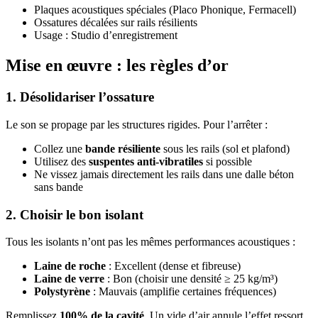
Plaques acoustiques spéciales (Placo Phonique, Fermacell)
Ossatures décalées sur rails résilients
Usage : Studio d’enregistrement
Mise en œuvre : les règles d’or
1. Désolidariser l’ossature
Le son se propage par les structures rigides. Pour l’arrêter :
Collez une
bande résiliente
sous les rails (sol et plafond)
Utilisez des
suspentes anti-vibratiles
si possible
Ne vissez jamais directement les rails dans une dalle béton
sans bande
2. Choisir le bon isolant
Tous les isolants n’ont pas les mêmes performances acoustiques :
Laine de roche
: Excellent (dense et fibreuse)
Laine de verre
: Bon (choisir une densité ≥ 25 kg/m³)
Polystyrène
: Mauvais (amplifie certaines fréquences)
Remplissez
100% de la cavité
. Un vide d’air annule l’effet ressort.