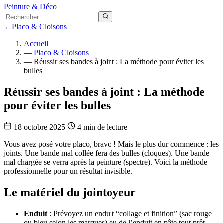
Peinture & Déco
←
Placo & Cloisons
Accueil
—
Placo & Cloisons
—
Réussir ses bandes à joint : La méthode pour éviter les
bulles
Réussir ses bandes à joint : La méthode
pour éviter les bulles
18 octobre 2025
4 min de lecture
Vous avez posé votre placo, bravo ! Mais le plus dur commence : les
joints. Une bande mal collée fera des bulles (cloques). Une bande
mal chargée se verra après la peinture (spectre). Voici la méthode
professionnelle pour un résultat invisible.
Le matériel du jointoyeur
Enduit
: Prévoyez un enduit “collage et finition” (sac rouge
ou bleu selon les marques) ou de l’enduit en pâte tout prêt