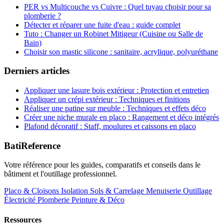
PER vs Multicouche vs Cuivre : Quel tuyau choisir pour sa
plomberie ?
Détecter et réparer une fuite d'eau : guide complet
Tuto : Changer un Robinet Mitigeur (Cuisine ou Salle de
Bain)
Choisir son mastic silicone : sanitaire, acrylique, polyuréthane
Derniers articles
Appliquer une lasure bois extérieur : Protection et entretien
Appliquer un crépi extérieur : Techniques et finitions
Réaliser une patine sur meuble : Techniques et effets déco
Créer une niche murale en placo : Rangement et déco intégrés
Plafond décoratif : Staff, moulures et caissons en placo
BatiReference
Votre référence pour les guides, comparatifs et conseils dans le
bâtiment et l'outillage professionnel.
Placo & Cloisons
Isolation
Sols & Carrelage
Menuiserie
Outillage
Électricité
Plomberie
Peinture & Déco
Ressources