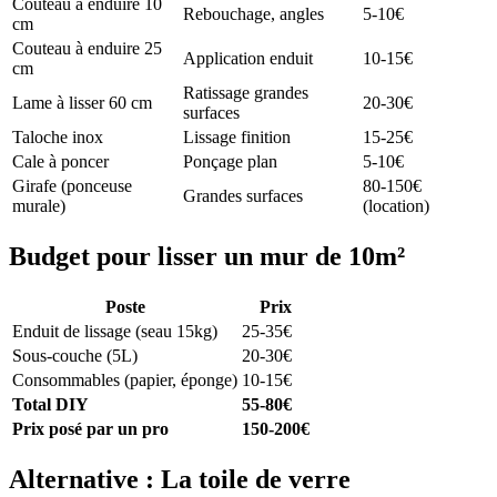
Couteau à enduire 10
Rebouchage, angles
5-10€
cm
Couteau à enduire 25
Application enduit
10-15€
cm
Ratissage grandes
Lame à lisser 60 cm
20-30€
surfaces
Taloche inox
Lissage finition
15-25€
Cale à poncer
Ponçage plan
5-10€
Girafe (ponceuse
80-150€
Grandes surfaces
murale)
(location)
Budget pour lisser un mur de 10m²
Poste
Prix
Enduit de lissage (seau 15kg)
25-35€
Sous-couche (5L)
20-30€
Consommables (papier, éponge)
10-15€
Total DIY
55-80€
Prix posé par un pro
150-200€
Alternative : La toile de verre