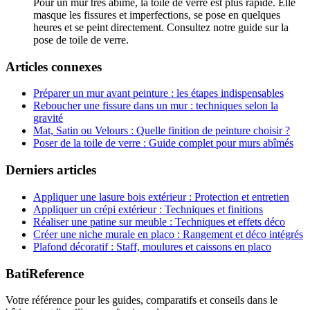
Pour un mur très abîmé, la toile de verre est plus rapide. Elle
masque les fissures et imperfections, se pose en quelques
heures et se peint directement. Consultez notre guide sur la
pose de toile de verre.
Articles connexes
Préparer un mur avant peinture : les étapes indispensables
Reboucher une fissure dans un mur : techniques selon la
gravité
Mat, Satin ou Velours : Quelle finition de peinture choisir ?
Poser de la toile de verre : Guide complet pour murs abîmés
Derniers articles
Appliquer une lasure bois extérieur : Protection et entretien
Appliquer un crépi extérieur : Techniques et finitions
Réaliser une patine sur meuble : Techniques et effets déco
Créer une niche murale en placo : Rangement et déco intégrés
Plafond décoratif : Staff, moulures et caissons en placo
BatiReference
Votre référence pour les guides, comparatifs et conseils dans le