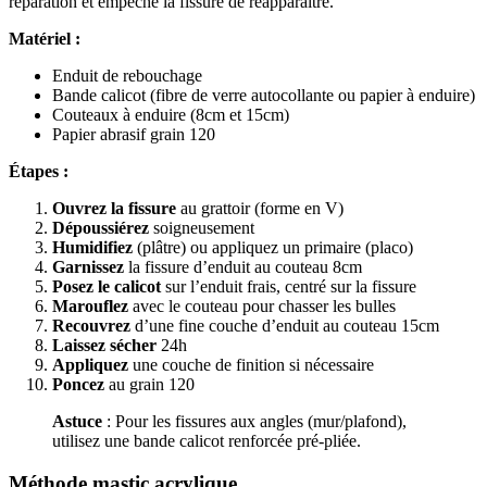
réparation et empêche la fissure de réapparaître.
Matériel :
Enduit de rebouchage
Bande calicot (fibre de verre autocollante ou papier à enduire)
Couteaux à enduire (8cm et 15cm)
Papier abrasif grain 120
Étapes :
Ouvrez la fissure
au grattoir (forme en V)
Dépoussiérez
soigneusement
Humidifiez
(plâtre) ou appliquez un primaire (placo)
Garnissez
la fissure d’enduit au couteau 8cm
Posez le calicot
sur l’enduit frais, centré sur la fissure
Marouflez
avec le couteau pour chasser les bulles
Recouvrez
d’une fine couche d’enduit au couteau 15cm
Laissez sécher
24h
Appliquez
une couche de finition si nécessaire
Poncez
au grain 120
Astuce
: Pour les fissures aux angles (mur/plafond),
utilisez une bande calicot renforcée pré-pliée.
Méthode mastic acrylique