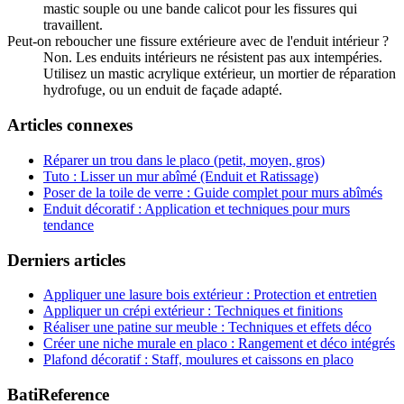
mastic souple ou une bande calicot pour les fissures qui
travaillent.
Peut-on reboucher une fissure extérieure avec de l'enduit intérieur ?
Non. Les enduits intérieurs ne résistent pas aux intempéries.
Utilisez un mastic acrylique extérieur, un mortier de réparation
hydrofuge, ou un enduit de façade adapté.
Articles connexes
Réparer un trou dans le placo (petit, moyen, gros)
Tuto : Lisser un mur abîmé (Enduit et Ratissage)
Poser de la toile de verre : Guide complet pour murs abîmés
Enduit décoratif : Application et techniques pour murs
tendance
Derniers articles
Appliquer une lasure bois extérieur : Protection et entretien
Appliquer un crépi extérieur : Techniques et finitions
Réaliser une patine sur meuble : Techniques et effets déco
Créer une niche murale en placo : Rangement et déco intégrés
Plafond décoratif : Staff, moulures et caissons en placo
BatiReference