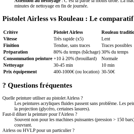
Attention au nettoyage
: C’est la partie la moins drôle. La ma
minutes de nettoyage en fin de journée.
Pistolet Airless vs Rouleau : Le comparatif
Critère
Pistolet Airless
Rouleau traditi
Vitesse
Très rapide (x5)
Lent
Finition
Tendue, sans traces
Traces possibles
Préparation
80% du temps (bâchage)
30% du temps
Consommation peinture
+10 à 20% (brouillard)
Normale
Nettoyage
30-45 min
10 min
Prix équipement
400-1000€ (ou location)
30-50€
?
Questions fréquentes
Quelle peinture utiliser au pistolet Airless ?
Les peintures acryliques fluides passent sans problème. Les pein
la projection (glycéro, certaines lasures).
Faut-il diluer la peinture pour l'Airless ?
Souvent non pour les machines puissantes (pression > 150 bars). 
couvrant.
Airless ou HVLP pour un particulier ?