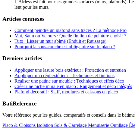
L'Airless est fait pour les grandes surfaces (murs, plafonds). Le
lent pour les murs.
Articles connexes
Comment peindre un plafond sans traces ? La méthode Pro
Mat, Satin ou Velours : Quelle finition de peinture choisir ?
Tuto : Lisser un mur abîmé (Enduit et Ratissage)
Pourquoi la sous-couche est obligatoire sur le placo ?
Derniers articles
Appliquer une lasure bois extérieur : Protection et entretien
Appliquer un crépi extérieur : Techniques et finitions
Réaliser une patine sur meuble : Techniques et effets déco
Créer une niche murale en placo : Rangement et déco intégrés
Plafond décoratif : Staff, moulures et caissons en placo
BatiReference
Votre référence pour les guides, comparatifs et conseils dans le bâtimen
Placo & Cloisons
Isolation
Sols & Carrelage
Menuiserie
Outillage
Éle