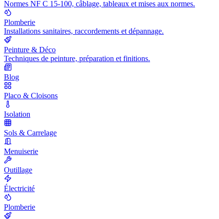
Normes NF C 15-100, câblage, tableaux et mises aux normes.
Plomberie
Installations sanitaires, raccordements et dépannage.
Peinture & Déco
Techniques de peinture, préparation et finitions.
Blog
Placo & Cloisons
Isolation
Sols & Carrelage
Menuiserie
Outillage
Électricité
Plomberie