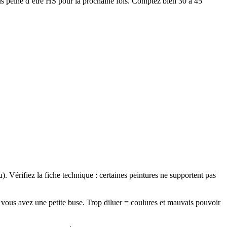
ous peine d’être HS pour la prochaine fois. Comptez bien 30 à 45
. Vérifiez la fiche technique : certaines peintures ne supportent pas
i vous avez une petite buse. Trop diluer = coulures et mauvais pouvoir