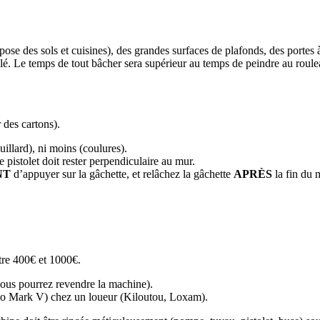
se des sols et cuisines), des grandes surfaces de plafonds, des portes à
é. Le temps de tout bâcher sera supérieur au temps de peindre au roule
 des cartons).
illard), ni moins (coulures).
e pistolet doit rester perpendiculaire au mur.
NT
d’appuyer sur la gâchette, et relâchez la gâchette
APRÈS
la fin du 
tre 400€ et 1000€.
vous pourrez revendre la machine).
co Mark V) chez un loueur (Kiloutou, Loxam).