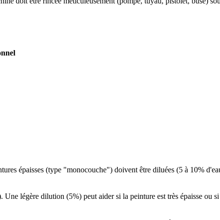
chine doit être rincée méticuleusement (pompe, tuyau, pistolet, buse) s
onnel
tures épaisses (type "monocouche") doivent être diluées (5 à 10% d'eau)
Une légère dilution (5%) peut aider si la peinture est très épaisse ou s