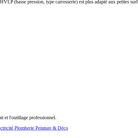
 HVLP (basse pression, type carrosserie) est plus adapté aux petites surf
t et l'outillage professionnel.
ctricité
Plomberie
Peinture & Déco